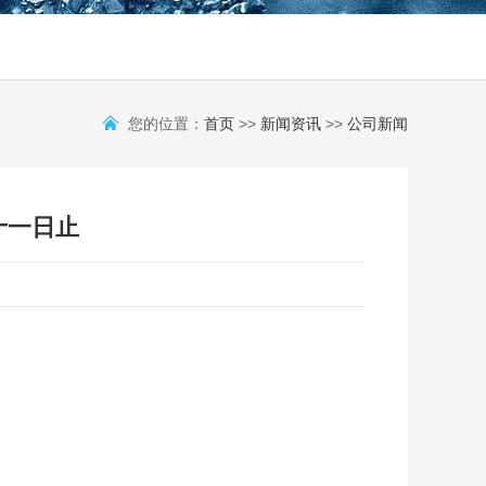
您的位置：
首页
>>
新闻资讯
>>
公司新闻
十一日止