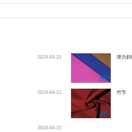
2024-04-21
弹力斜
2024-04-21
竹节
2024-04-21