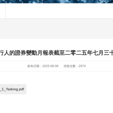
行人的證券變動月報表截至二零二五年七月三
发布日期：2025-08-06
浏览次数：2974
1_Yadong.pdf