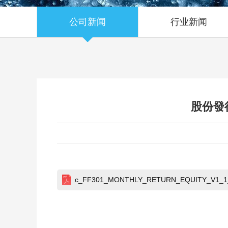
公司新闻
行业新闻
股份發
c_FF301_MONTHLY_RETURN_EQUITY_V1_1_