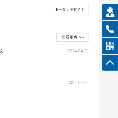
下一篇：没有了！
查看更多 >>
纹
2024-04-21
2024-04-21