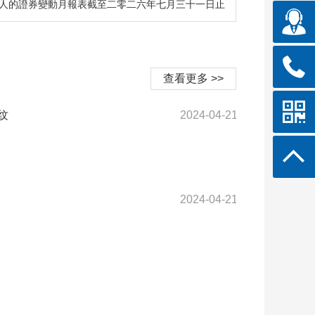
人的證券變動月報表截至二零二六年七月三十一日止
查看更多 >>
纹
2024-04-21
2024-04-21