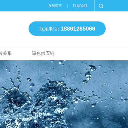
在线留言
联系我们
18861285066
联系电话:
者关系
绿色供应链