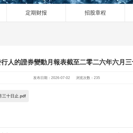
定期财报
招股章程
發行人的證券變動月報表截至二零二六年六月三
发布日期：2026-07-02
浏览次数：235
十日止.pdf