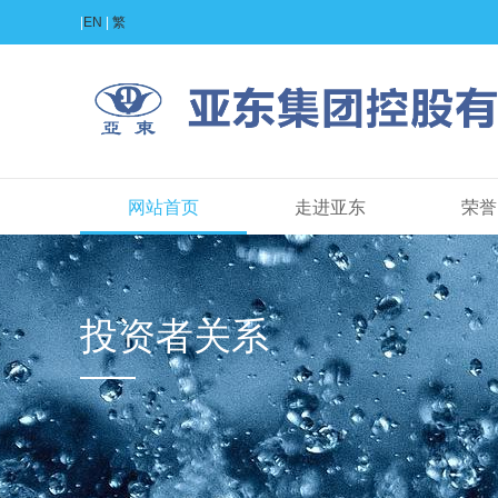
|
EN
|
繁
网站首页
走进亚东
荣誉
投资者关系