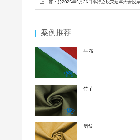
上一篇：於2026年6月26日舉行之股東週年大會投
案例推荐
平布
竹节
斜纹